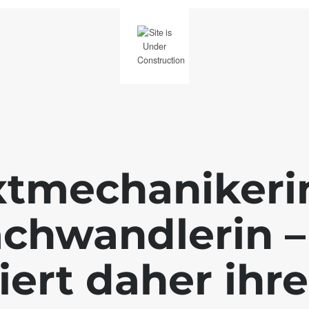
xtmechanikerin
achwandlerin –
iert daher ihr