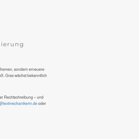
nsthemen, sondern erneuere
muß. Gras wächst bekanntlich
lter Rechtschreibung – und
o@textmechanikerin.de
oder